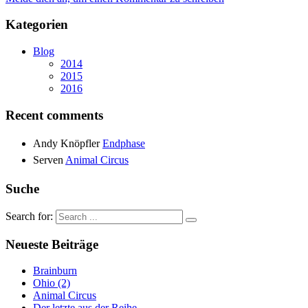
Kategorien
Blog
2014
2015
2016
Recent comments
Andy Knöpfler
Endphase
Serven
Animal Circus
Suche
Search for:
Neueste Beiträge
Brainburn
Ohio (2)
Animal Circus
Der letzte aus der Reihe