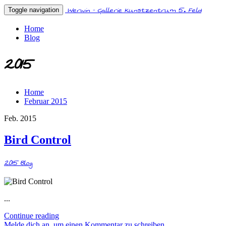
Werwin - Gallerie Kunstzentrum 5. Feld
Toggle navigation
Home
Blog
2015
Home
Februar 2015
Feb. 2015
Bird Control
2015
Blog
...
Continue reading
Melde dich an, um einen Kommentar zu schreiben