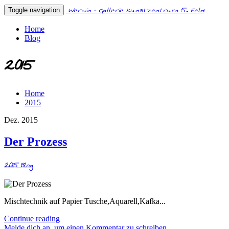
Werwin - Gallerie Kunstzentrum 5. Feld
Toggle navigation
Home
Blog
2015
Home
2015
Dez. 2015
Der Prozess
2015
Blog
Mischtechnik auf Papier Tusche,Aquarell,Kafka...
Continue reading
Melde dich an, um einen Kommentar zu schreiben