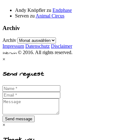
Andy Knöpfler
zu
Endphase
Serven
zu
Animal Circus
Archiv
Archiv
Impressum
Datenschutz
Disclaimer
Werwin
© 2016. All rights reserved.
×
Send request
Send message
×
Thank you