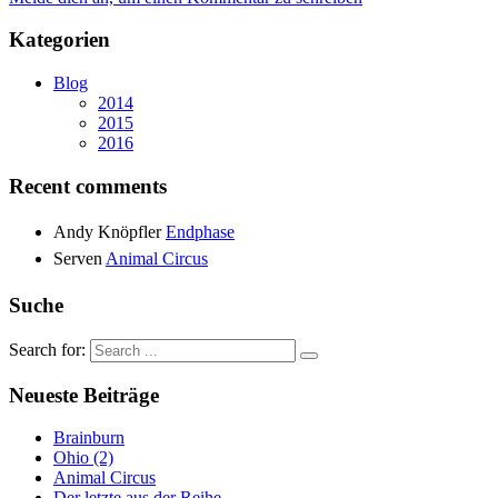
Kategorien
Blog
2014
2015
2016
Recent comments
Andy Knöpfler
Endphase
Serven
Animal Circus
Suche
Search for:
Neueste Beiträge
Brainburn
Ohio (2)
Animal Circus
Der letzte aus der Reihe