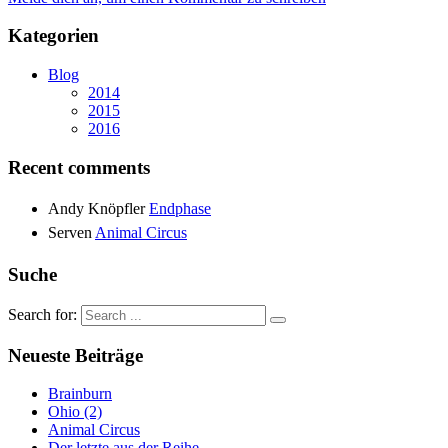
Kategorien
Blog
2014
2015
2016
Recent comments
Andy Knöpfler
Endphase
Serven
Animal Circus
Suche
Search for:
Neueste Beiträge
Brainburn
Ohio (2)
Animal Circus
Der letzte aus der Reihe