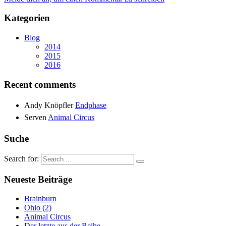
Kategorien
Blog
2014
2015
2016
Recent comments
Andy Knöpfler
Endphase
Serven
Animal Circus
Suche
Search for:
Neueste Beiträge
Brainburn
Ohio (2)
Animal Circus
Der letzte aus der Reihe