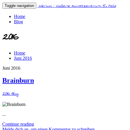
Werwin - Gallerie Kunstzentrum 5. Feld
Toggle navigation
Home
Blog
2016
Home
Juni 2016
Juni 2016
Brainburn
2016
Blog
...
Continue reading
Melde dich an, um einen Kommentar zu schreiben