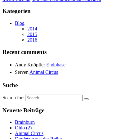
Kategorien
Blog
2014
2015
2016
Recent comments
Andy Knöpfler
Endphase
Serven
Animal Circus
Suche
Search for:
Neueste Beiträge
Brainburn
Ohio (2)
Animal Circus
Der letzte aus der Reihe