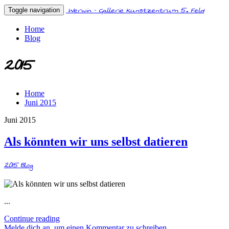
Werwin - Gallerie Kunstzentrum 5. Feld
Toggle navigation
Home
Blog
2015
Home
Juni 2015
Juni 2015
Als könnten wir uns selbst datieren
2015
Blog
...
Continue reading
Melde dich an, um einen Kommentar zu schreiben