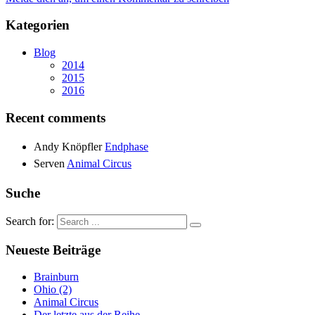
Kategorien
Blog
2014
2015
2016
Recent comments
Andy Knöpfler
Endphase
Serven
Animal Circus
Suche
Search for:
Neueste Beiträge
Brainburn
Ohio (2)
Animal Circus
Der letzte aus der Reihe