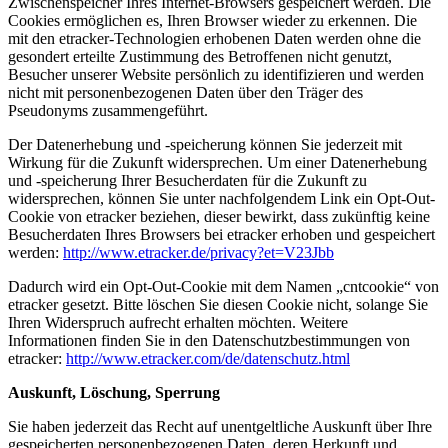
Zwischenspeicher Ihres Internet-Browsers gespeichert werden. Die
Cookies ermöglichen es, Ihren Browser wieder zu erkennen. Die
mit den etracker-Technologien erhobenen Daten werden ohne die
gesondert erteilte Zustimmung des Betroffenen nicht genutzt,
Besucher unserer Website persönlich zu identifizieren und werden
nicht mit personenbezogenen Daten über den Träger des
Pseudonyms zusammengeführt.
Der Datenerhebung und -speicherung können Sie jederzeit mit
Wirkung für die Zukunft widersprechen. Um einer Datenerhebung
und -speicherung Ihrer Besucherdaten für die Zukunft zu
widersprechen, können Sie unter nachfolgendem Link ein Opt-Out-
Cookie von etracker beziehen, dieser bewirkt, dass zukünftig keine
Besucherdaten Ihres Browsers bei etracker erhoben und gespeichert
werden:
http://www.etracker.de/privacy?et=V23Jbb
Dadurch wird ein Opt-Out-Cookie mit dem Namen „cntcookie“ von
etracker gesetzt. Bitte löschen Sie diesen Cookie nicht, solange Sie
Ihren Widerspruch aufrecht erhalten möchten. Weitere
Informationen finden Sie in den Datenschutzbestimmungen von
etracker:
http://www.etracker.com/de/datenschutz.html
Auskunft, Löschung, Sperrung
Sie haben jederzeit das Recht auf unentgeltliche Auskunft über Ihre
gespeicherten personenbezogenen Daten, deren Herkunft und